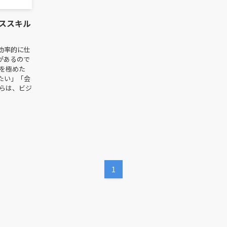
ネススキル
効率的に仕
があるので
を極めた
たい」「会
れらは、ビジ
1